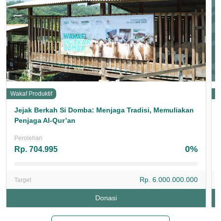
Wakaf Produktif
P
Jejak Berkah Si Domba: Menjaga Tradisi, Memuliakan
Penjaga Al-Qur’an
Perolehan
0%
Rp. 704.995
Rp. 6.000.000.000
Target
Donasi