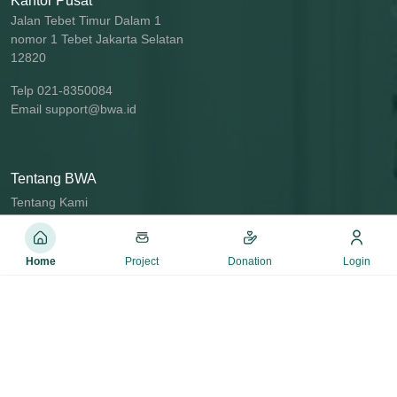
Kantor Pusat
Jalan Tebet Timur Dalam 1
nomor 1 Tebet Jakarta Selatan
12820
Telp 021-8350084
Email support@bwa.id
Tentang BWA
Tentang Kami
Syarat & Ketentuan
Daftar Wakif
Home
Project
Donation
Login
Blog/News
Rekening BWA
Kolaborasi Corporate & UKM
BWA University
Anggota BWA