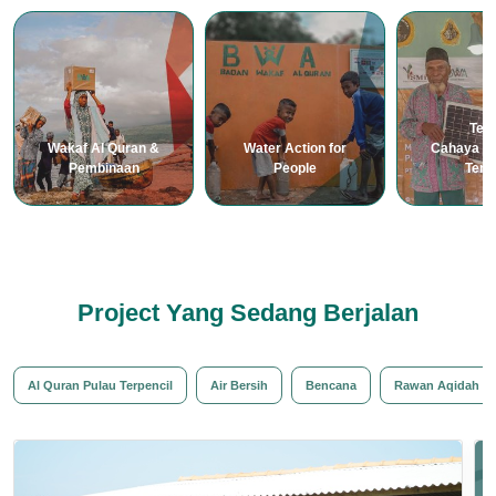
Teb
Wakaf Al Quran &
Water Action for
Cahaya In
Pembinaan
People
Tera
Project Yang Sedang Berjalan
Al Quran Pulau Terpencil
Air Bersih
Bencana
Rawan Aqidah