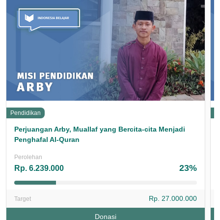
Pendidikan
P
Perjuangan Arby, Muallaf yang Bercita-cita Menjadi
Penghafal Al-Quran
Perolehan
23%
Rp. 6.239.000
Rp. 27.000.000
Target
Donasi