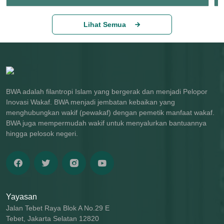
Lihat Semua
BWA adalah filantropi Islam yang bergerak dan menjadi Pelopor
Inovasi Wakaf. BWA menjadi jembatan kebaikan yang
menghubungkan wakif (pewakaf) dengan pemetik manfaat wakaf.
BWA juga mempermudah wakif untuk menyalurkan bantuannya
hingga pelosok negeri.
Yayasan
Jalan Tebet Raya Blok A No.29 E
Tebet, Jakarta Selatan 12820