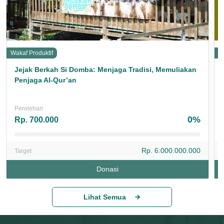
Wakaf Produktif
W
Jejak Berkah Si Domba: Menjaga Tradisi, Memuliakan
Penjaga Al-Qur’an
Perolehan
0%
Rp. 700.000
Rp. 6.000.000.000
Target
Donasi
Lihat Semua